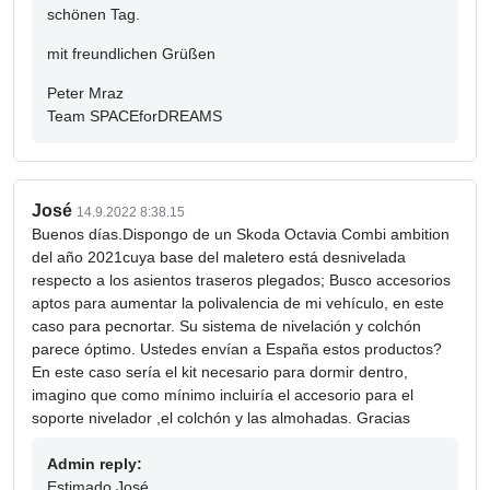
schönen Tag.
mit freundlichen Grüßen
Peter Mraz
Team SPACEforDREAMS
José
14.9.2022 8:38.15
Buenos días.Dispongo de un Skoda Octavia Combi ambition
del año 2021cuya base del maletero está desnivelada
respecto a los asientos traseros plegados; Busco accesorios
aptos para aumentar la polivalencia de mi vehículo, en este
caso para pecnortar. Su sistema de nivelación y colchón
parece óptimo. Ustedes envían a España estos productos?
En este caso sería el kit necesario para dormir dentro,
imagino que como mínimo incluiría el accesorio para el
soporte nivelador ,el colchón y las almohadas. Gracias
Admin reply:
Estimado José,