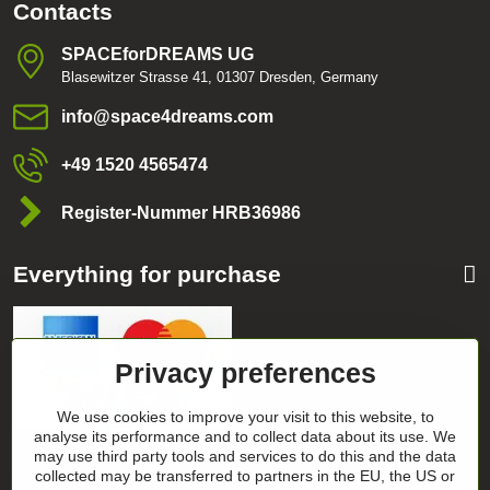
Contacts
SPACEforDREAMS UG
Blasewitzer Strasse 41, 01307 Dresden, Germany
info​@space4dreams​.com
+49 1520 4565474
Register-Nummer HRB36986
Everything for purchase
Privacy preferences
We use cookies to improve your visit to this website, to
analyse its performance and to collect data about its use. We
may use third party tools and services to do this and the data
Categories
collected may be transferred to partners in the EU, the US or